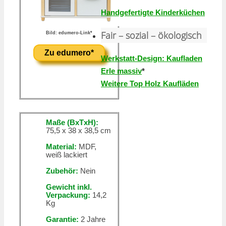
Handgefertigte Kinderküchen
Fair – sozial – ökologisch
Bild: edumero-Link*
Zu edumero*
Werkstatt-Design: Kaufladen
Erle massiv
*
Weitere Top Holz Kaufläden
Maße (BxTxH):
75,5 x 38 x 38,5 cm
Material:
MDF,
weiß lackiert
Zubehör:
Nein
Gewicht inkl.
Verpackung:
14,2
Kg
Garantie:
2 Jahre