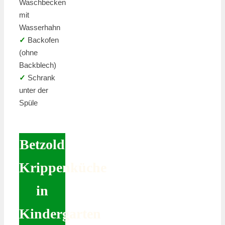
Waschbecken
mit
Wasserhahn
✓
Backofen
(ohne
Backblech)
✓
Schrank
unter der
Spüle
Betzold
Krippenküche
in
Kindergarten