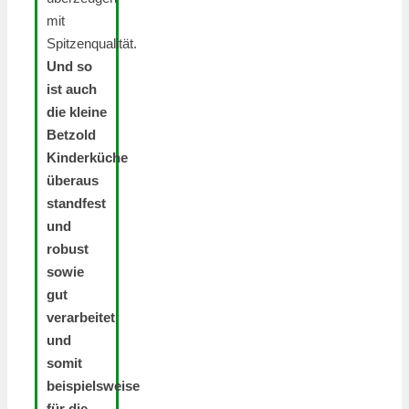
mit
Spitzenqualität.
Und so
ist auch
die kleine
Betzold
Kinderküche
überaus
standfest
und
robust
sowie
gut
verarbeitet
und
somit
beispielsweise
für die