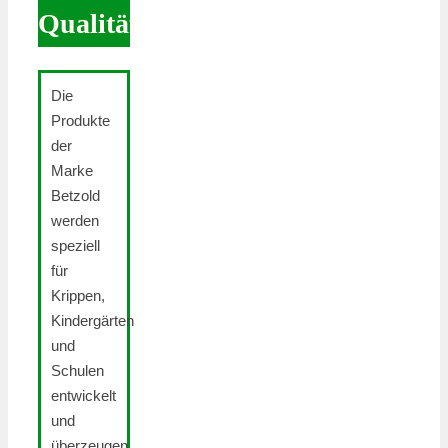
Qualität
Die
Produkte
der
Marke
Betzold
werden
speziell
für
Krippen,
Kindergärten
und
Schulen
entwickelt
und
überzeugen