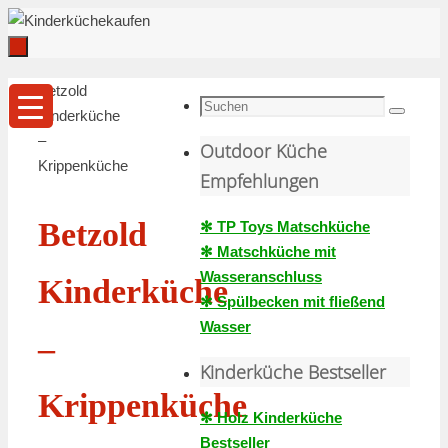
Zum
Inhalt
springen
Zum
Start
Betzold
Inhalt
Suche
Kinderküche
Suchen
springen
nach:
–
Outdoor Küche
Krippenküche
Empfehlungen
Betzold
✻ TP Toys Matschküche
✻ Matschküche mit
Wasseranschluss
Kinderküche
✻ Spülbecken mit fließend
Wasser
–
Kinderküche Bestseller
Krippenküche
✻ Holz Kinderküche
Bestseller