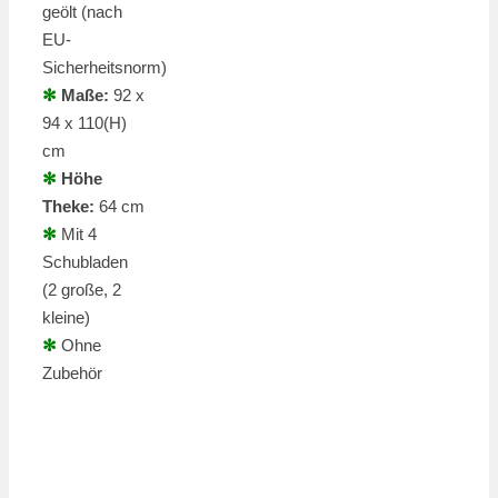
geölt (nach
EU-
Sicherheitsnorm)
✻
Maße:
92 x
94 x 110(H)
cm
✻
Höhe
Theke:
64 cm
✻
Mit 4
Schubladen
(2 große, 2
kleine)
✻
Ohne
Zubehör