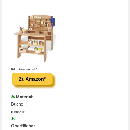
Bild: Amazon-Link*
Zu Amazon*
✻
Material:
Buche
massiv
✻
Oberfläche: