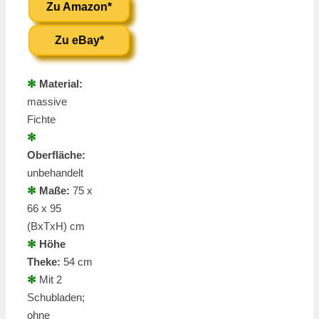
Zu Amazon*
Zu eBay*
✻
Material:
massive
Fichte
✻
Oberfläche:
unbehandelt
✻
Maße:
75 x
66 x 95
(BxTxH) cm
✻
Höhe
Theke:
54 cm
✻
Mit 2
Schubladen;
ohne