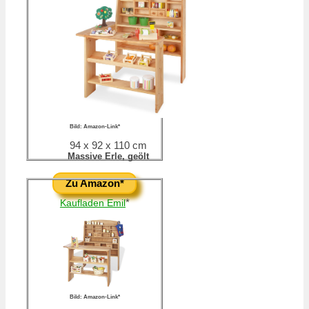
Bild: Amazon-Link*
94 x 92 x 110 cm
Massive Erle, geölt
Zu Amazon*
*
Kaufladen Emil
Bild: Amazon-Link*