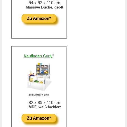
94 x 92 x 110 cm
Massive Buche, geölt
Zu Amazon*
*
Kaufladen Curly
Bild: Amazon-Link*
82 x 89 x 110 cm
MDF, weiß lackiert
Zu Amazon*