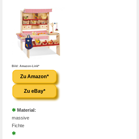
Bild: Amazon-Link*
Zu Amazon*
Zu eBay*
✻
Material:
massive
Fichte
✻