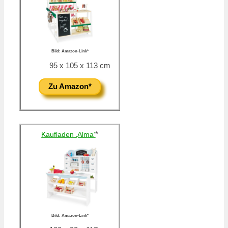
Bild: Amazon-Link*
95 x 105 x 113 cm
Zu Amazon*
*
Kaufladen ‚Alma‘
Bild: Amazon-Link*