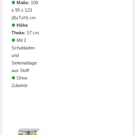
✻
Maße:
108
x 95 x 123
(BxTxH) cm
✻
Höhe
Theke:
57 cm
✻
Mit 2
Schubladen
und
Seitenablage
aus Stoff
✻
Ohne
Zubehör