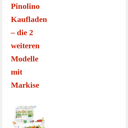
Pinolino
Kaufladen
– die 2
weiteren
Modelle
mit
Markise