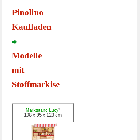
Pinolino
Kaufladen
➩
Modelle
mit
Stoffmarkise
*
Marktstand Lucy
108 x 95 x 123 cm