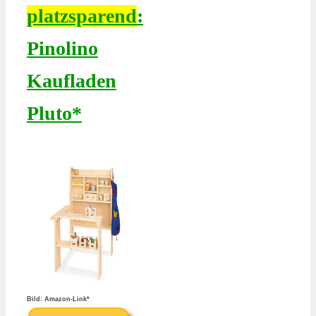
platzsparend
:
Pinolino
Kaufladen
Pluto*
Bild: Amazon-Link*