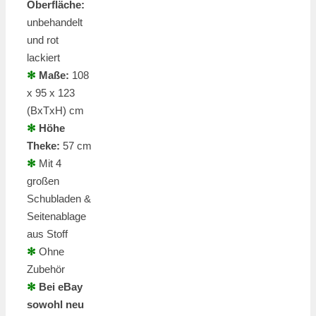
Oberfläche:
unbehandelt
und rot
lackiert
✻
Maße:
108
x 95 x 123
(BxTxH) cm
✻
Höhe
Theke:
57 cm
✻
Mit 4
großen
Schubladen &
Seitenablage
aus Stoff
✻
Ohne
Zubehör
✻
Bei eBay
sowohl neu