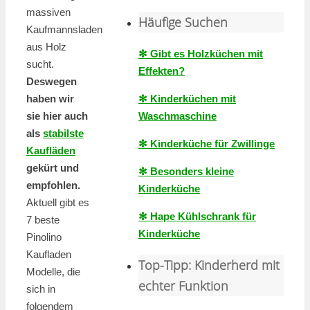
massiven
Häufige Suchen
Kaufmannsladen
aus Holz
✻ Gibt es Holzküchen mit
sucht.
Effekten?
Deswegen
✻ Kinderküchen mit
haben wir
Waschmaschine
sie hier auch
als
stabilste
✻ Kinderküche für Zwillinge
Kaufläden
gekürt und
✻ Besonders kleine
empfohlen.
Kinderküche
Aktuell gibt es
✻ Hape Kühlschrank für
7 beste
Kinderküche
Pinolino
Kaufladen
Top-Tipp: Kinderherd mit
Modelle, die
echter Funktion
sich in
folgendem