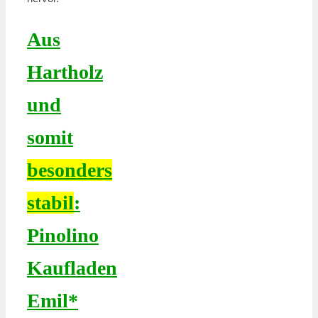
Aus
Hartholz
und
somit
besonders
stabil
:
Pinolino
Kaufladen
Emil*