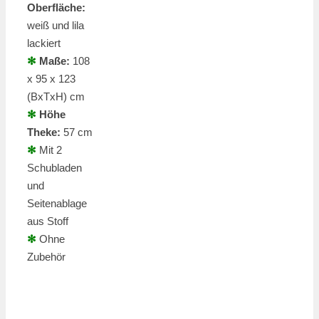
Oberfläche:
weiß und lila
lackiert
✻
Maße:
108
x 95 x 123
(BxTxH) cm
✻
Höhe
Theke:
57 cm
✻
Mit 2
Schubladen
und
Seitenablage
aus Stoff
✻
Ohne
Zubehör