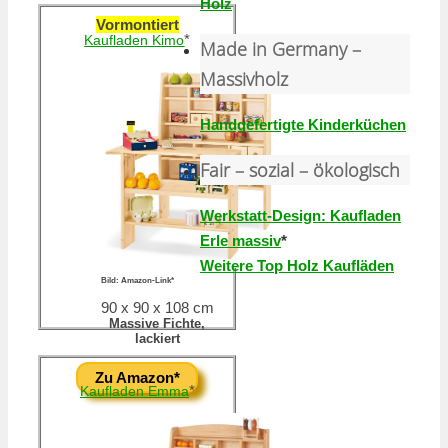
Holz
Vormontiert
*
Kaufladen Kimo
Made in Germany –
Massivholz
Handgefertigte Kinderküchen
Fair – sozial – ökologisch
Werkstatt-Design: Kaufladen
Erle massiv
*
Weitere Top Holz Kaufläden
Bild: Amazon-Link*
90 x 90 x 108 cm
Massive Fichte,
lackiert
Zu Amazon*
*
Kaufladen Emma