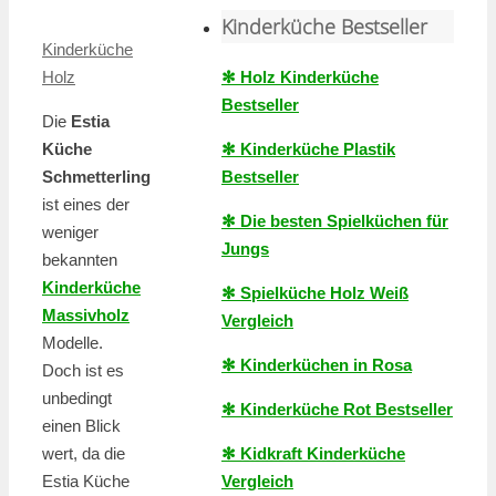
Kinderküche Bestseller
Kinderküche
✻ Holz Kinderküche
Holz
Bestseller
Die
Estia
✻ Kinderküche Plastik
Küche
Bestseller
Schmetterling
ist eines der
✻ Die besten Spielküchen für
weniger
Jungs
bekannten
Kinderküche
✻ Spielküche Holz Weiß
Massivholz
Vergleich
Modelle.
✻ Kinderküchen in Rosa
Doch ist es
unbedingt
✻ Kinderküche Rot Bestseller
einen Blick
✻ Kidkraft Kinderküche
wert, da die
Vergleich
Estia Küche