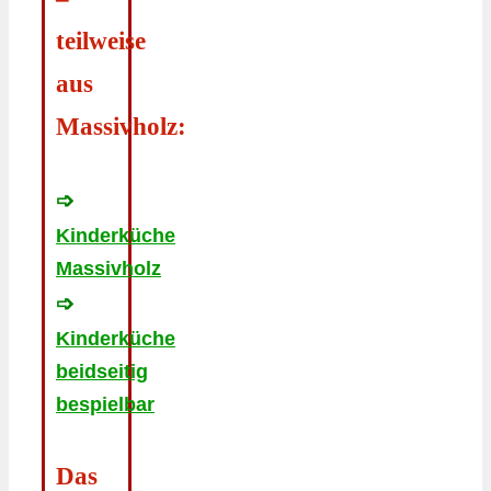
teilweise
aus
Massivholz:
➩
Kinderküche
Massivholz
➩
Kinderküche
beidseitig
bespielbar
Das