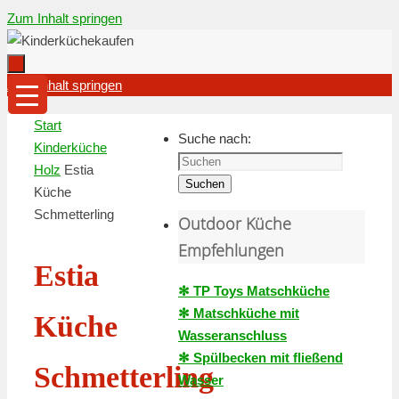
Zum Inhalt springen
Zum Inhalt springen
Start
Suche nach:
Kinderküche
Holz
Estia
Suchen
Küche
Schmetterling
Outdoor Küche
Empfehlungen
Estia
✻ TP Toys Matschküche
✻ Matschküche mit
Küche
Wasseranschluss
✻ Spülbecken mit fließend
Schmetterling
Wasser