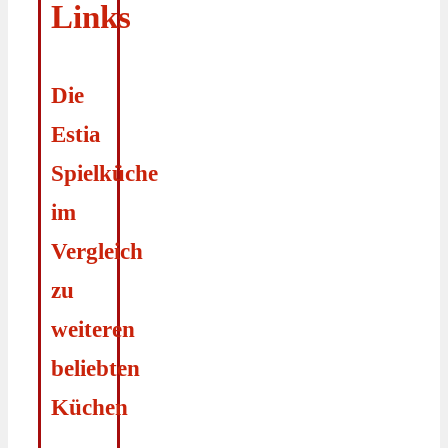
Links
Die
Estia
Spielküche
im
Vergleich
zu
weiteren
beliebten
Küchen
–