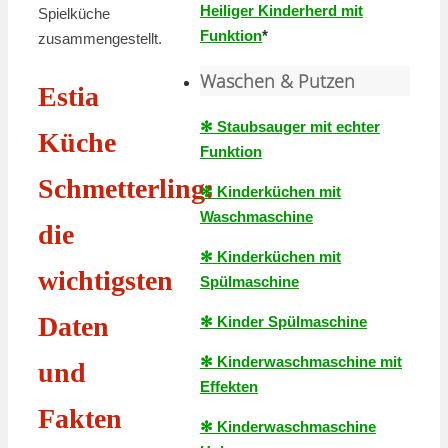
Heiliger Kinderherd mit
Spielküche
Funktion
*
zusammengestellt.
Waschen & Putzen
Estia
✻ Staubsauger mit echter
Küche
Funktion
Schmetterling:
✻ Kinderküchen mit
Waschmaschine
die
✻ Kinderküchen mit
wichtigsten
Spülmaschine
Daten
✻ Kinder Spülmaschine
✻ Kinderwaschmaschine mit
und
Effekten
Fakten
✻ Kinderwaschmaschine