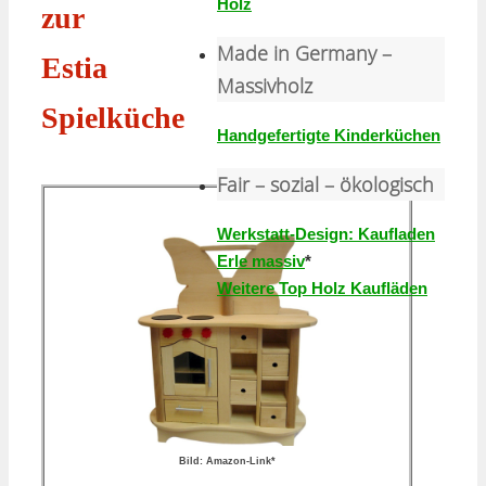
Holz
zur
Made in Germany –
Estia
Massivholz
Spielküche
Handgefertigte Kinderküchen
Fair – sozial – ökologisch
Werkstatt-Design: Kaufladen
Erle massiv
*
Weitere Top Holz Kaufläden
Bild: Amazon-Link*