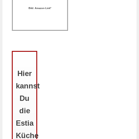
Bild: Amazon-Link*
Hier
kannst
Du
die
Estia
Küche