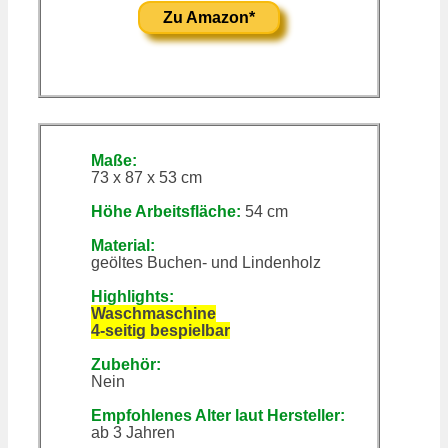
Zu Amazon*
Maße:
73 x 87 x 53 cm
Höhe Arbeitsfläche:
54 cm
Material:
geöltes Buchen- und Lindenholz
Highlights:
Waschmaschine
4-seitig bespielbar
Zubehör:
Nein
Empfohlenes Alter laut Hersteller:
ab 3 Jahren