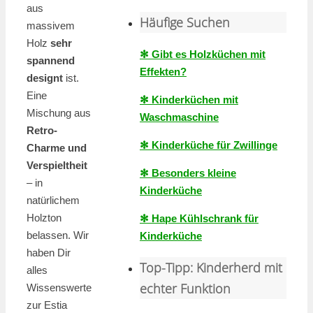
aus
Häufige Suchen
massivem
Holz
sehr
✻ Gibt es Holzküchen mit
spannend
Effekten?
designt
ist.
Eine
✻ Kinderküchen mit
Mischung aus
Waschmaschine
Retro-
✻ Kinderküche für Zwillinge
Charme und
Verspieltheit
✻ Besonders kleine
– in
Kinderküche
natürlichem
Holzton
✻ Hape Kühlschrank für
belassen. Wir
Kinderküche
haben Dir
Top-Tipp: Kinderherd mit
alles
echter Funktion
Wissenswerte
zur Estia