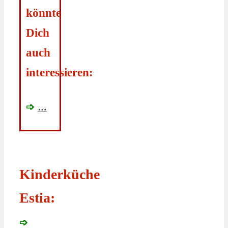
könnte
Dich
auch
interessieren:
➩
…
Kinderküche
Estia:
➩