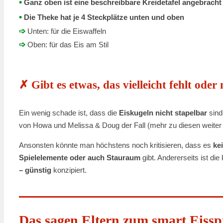
•
Ganz oben ist eine beschreibbare Kreidetafel angebracht
•
Die Theke hat je 4 Steckplätze unten und oben
➩
Unten: für die Eiswaffeln
➩
Oben: für das Eis am Stil
✗ Gibt es etwas, das vielleicht fehlt oder n
Ein wenig schade ist, dass die
Eiskugeln nicht stapelbar
sind
von Howa und Melissa & Doug der Fall (mehr zu diesen weiter u
Ansonsten könnte man höchstens noch kritisieren, dass es
ke
Spielelemente oder auch Stauraum
gibt. Andererseits ist die
– günstig
konzipiert.
Das sagen Eltern zum smart Eissp