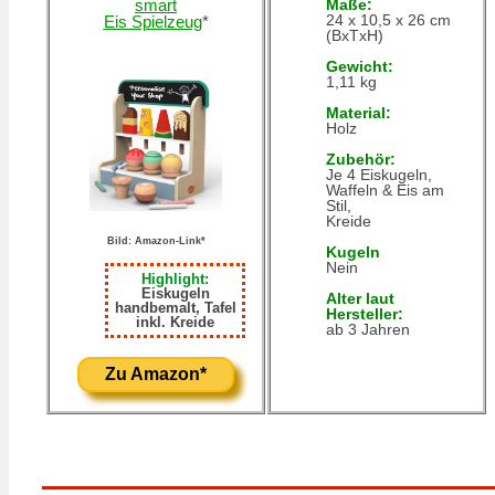
smart
Maße:
24 x 10,5 x 26 cm
Eis Spielzeug
*
(BxTxH)
Gewicht:
1,11 kg
Material:
Holz
Zubehör:
Je 4 Eiskugeln,
Waffeln & Eis am
Stil,
Kreide
Bild: Amazon-Link*
Kugeln
Nein
Highlight:
Eiskugeln
Alter laut
handbemalt, Tafel
Hersteller:
inkl. Kreide
ab 3 Jahren
Zu Amazon*