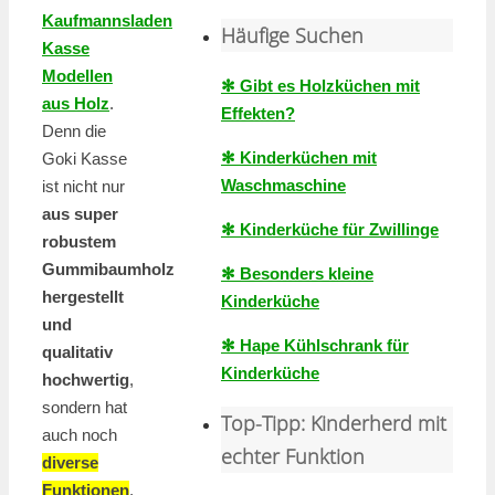
Kaufmannsladen
Häufige Suchen
Kasse
Modellen
✻ Gibt es Holzküchen mit
aus Holz
.
Effekten?
Denn die
✻ Kinderküchen mit
Goki Kasse
Waschmaschine
ist nicht nur
aus super
✻ Kinderküche für Zwillinge
robustem
Gummibaumholz
✻ Besonders kleine
hergestellt
Kinderküche
und
✻ Hape Kühlschrank für
qualitativ
Kinderküche
hochwertig
,
sondern hat
Top-Tipp: Kinderherd mit
auch noch
echter Funktion
diverse
Funktionen
,