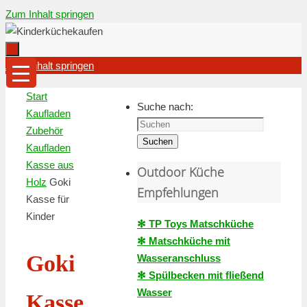
Zum Inhalt springen
Zum Inhalt springen
Start
Suche nach:
Kaufladen
Zubehör
Suchen
Kaufladen
Kasse aus
Outdoor Küche
Holz
Goki
Empfehlungen
Kasse für
Kinder
✻ TP Toys Matschküche
✻ Matschküche mit
Goki
Wasseranschluss
✻ Spülbecken mit fließend
Wasser
Kasse