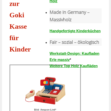
Holz
zur
Made in Germany –
Goki
Massivholz
Kasse
Handgefertigte Kinderküchen
für
Fair – sozial – ökologisch
Kinder
Werkstatt-Design: Kaufladen
Erle massiv
*
Weitere Top Holz Kaufläden
Bild: Amazon-Link*