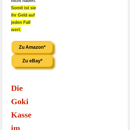
nicht haben.
Somit ist sie
ihr Geld auf
jeden Fall
wert.
Zu Amazon*
Zu eBay*
Die
Goki
Kasse
im