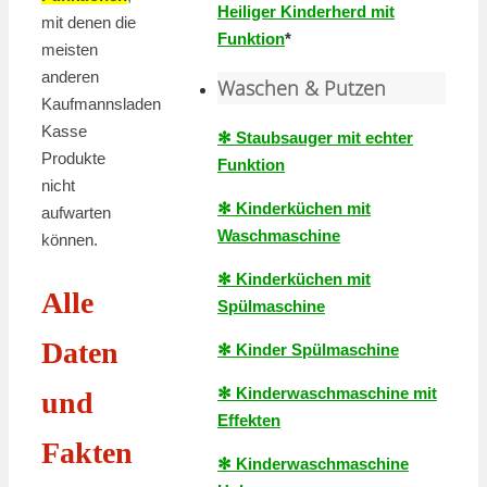
Heiliger Kinderherd mit
mit denen die
Funktion
*
meisten
anderen
Waschen & Putzen
Kaufmannsladen
Kasse
✻ Staubsauger mit echter
Produkte
Funktion
nicht
✻ Kinderküchen mit
aufwarten
Waschmaschine
können.
✻ Kinderküchen mit
Alle
Spülmaschine
Daten
✻ Kinder Spülmaschine
✻ Kinderwaschmaschine mit
und
Effekten
Fakten
✻ Kinderwaschmaschine