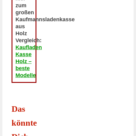
zum
großen
Kaufmannsladenkasse
aus
Holz
Vergleich:
Kaufladen
Kasse
Holz –
beste
Modelle
Das
könnte