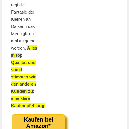
regt die
Fantasie der
Kleinen an.
Da kann das
Menü gleich
mal aufgemalt
werden.
Alles
in top
Qualität und
somit
stimmen wir
den anderen
Kunden zu:
eine klare
Kaufempfehlung.
Kaufen bei
Amazon*