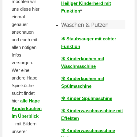
möchten wir
Heiliger Kinderherd mit
uns diese hier
Funktion
*
einmal
Waschen & Putzen
genauer
anschauen
✻ Staubsauger mit echter
und euch mit
Funktion
allen nötigen
Infos
✻ Kinderküchen mit
versorgen.
Waschmaschine
Wer eine
andere Hape
✻ Kinderküchen mit
Spielküche
Spülmaschine
sucht findet
✻ Kinder Spülmaschine
hier
alle Hape
Kinderküchen
✻ Kinderwaschmaschine mit
im Überblick
Effekten
– mit Bildern,
✻ Kinderwaschmaschine
unserer