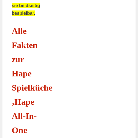
sie beidseitig
bespielbar.
Alle
Fakten
zur
Hape
Spielküche
‚Hape
All-In-
One