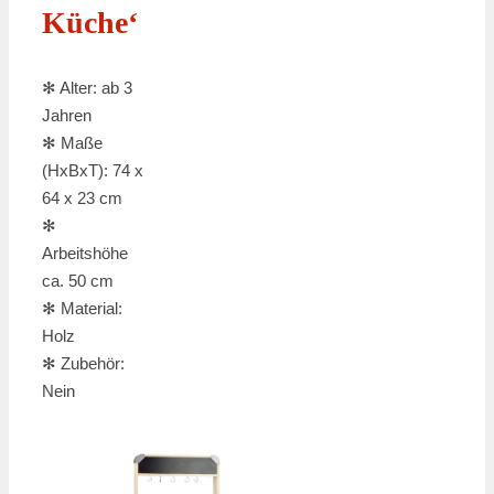
Küche‘
✻ Alter: ab 3
Jahren
✻ Maße
(HxBxT): 74 x
64 x 23 cm
✻
Arbeitshöhe
ca. 50 cm
✻ Material:
Holz
✻ Zubehör:
Nein