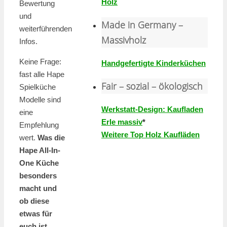
Holz
Bewertung
und
Made in Germany –
weiterführenden
Massivholz
Infos.
Keine Frage:
Handgefertigte Kinderküchen
fast alle Hape
Fair – sozial – ökologisch
Spielküche
Modelle sind
Werkstatt-Design: Kaufladen
eine
Erle massiv
*
Empfehlung
Weitere Top Holz Kaufläden
wert.
Was die
Hape All-In-
One Küche
besonders
macht und
ob diese
etwas für
euch ist,