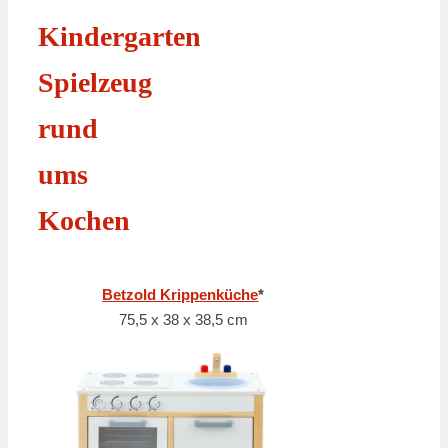
Kindergarten
Spielzeug
rund
ums
Kochen
Betzold Krippenküche
*
75,5 x 38 x 38,5 cm