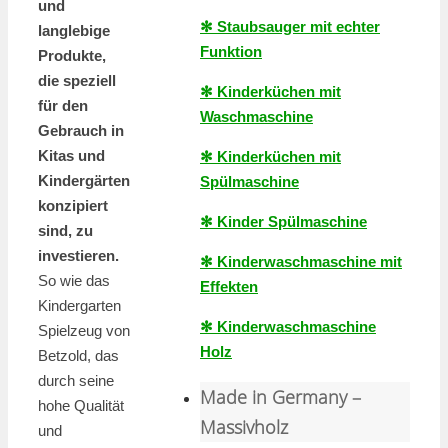
und
✻ Staubsauger mit echter
langlebige
Funktion
Produkte,
die speziell
✻ Kinderküchen mit
für den
Waschmaschine
Gebrauch in
Kitas und
✻ Kinderküchen mit
Kindergärten
Spülmaschine
konzipiert
✻ Kinder Spülmaschine
sind, zu
investieren.
✻ Kinderwaschmaschine mit
So wie das
Effekten
Kindergarten
✻ Kinderwaschmaschine
Spielzeug von
Holz
Betzold, das
durch seine
Made in Germany –
hohe Qualität
Massivholz
und