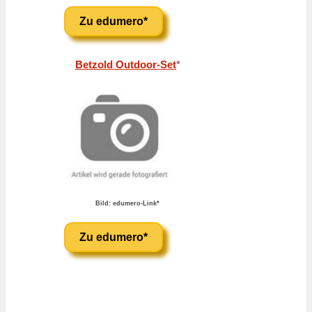
Zu edumero*
Betzold Outdoor-Set
*
Bild: edumero-Link*
Zu edumero*