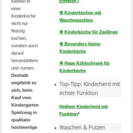
Effekten?
Kleinen in
einer
✻ Kinderküchen mit
Kinderküche
Waschmaschine
nicht nur
fleissig
✻ Kinderküche für Zwillinge
kochen,
✻ Besonders kleine
sondern auch
Kinderküche
darauf
herumklettern
✻ Hape Kühlschrank für
und -turnen.
Kinderküche
Deshalb
empfiehlt es
Top-Tipp: Kinderherd mit
sich, beim
echter Funktion
Kauf vom
Kindergarten
Heiliger Kinderherd mit
Spielzeug in
Funktion
*
qualitativ
Waschen & Putzen
hochwertige