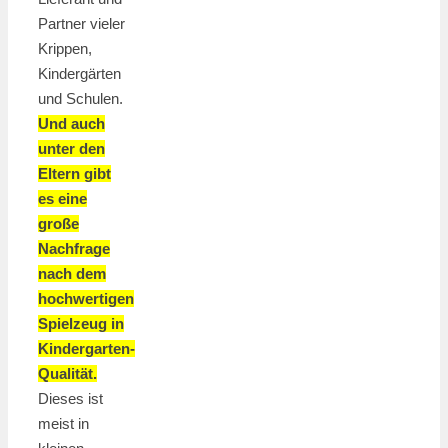
Partner vieler
Krippen,
Kindergärten
und Schulen.
Und auch
unter den
Eltern gibt
es eine
große
Nachfrage
nach dem
hochwertigen
Spielzeug in
Kindergarten-
Qualität.
Dieses ist
meist in