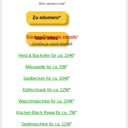
Bild: edumero-Link*
Zu edumero*
Küchen Elemente einzeln
*
Mehr Infos
Größe je nach Modell
Herd & Backofen für ca. 104€
*
Mikrowelle für ca. 59€
*
Spülbecken für ca. 104€
*
Kühlschrank für ca. 129€
*
Waschmaschine für ca. 104€
*
Küchen-Block Regal für ca. 79€
*
Spülmaschine für ca. 119€
*