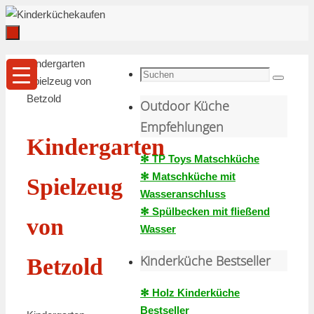
Zum
Inhalt
springen
Zum
Start
Kindergarten
Inhalt
Suche
Spielzeug von
Suchen
springen
nach:
Betzold
Outdoor Küche
Empfehlungen
Kindergarten
✻ TP Toys Matschküche
✻ Matschküche mit
Spielzeug
Wasseranschluss
✻ Spülbecken mit fließend
von
Wasser
Kinderküche Bestseller
Betzold
✻ Holz Kinderküche
Bestseller