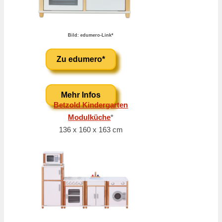
Bild: edumero-Link*
Zu edumero*
Mehr Infos
Betzold Kindergarten
Modulküche
*
136 x 160 x 163 cm