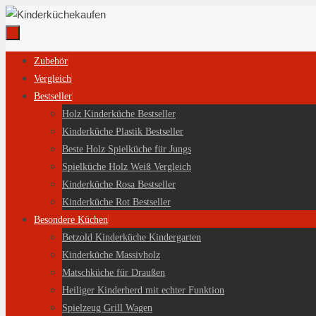
Zum
Inhalt
springen
Zum
Zubehör
Inhalt
Vergleich
springen
Bestseller
Holz Kinderküche Bestseller
Kinderküche Plastik Bestseller
Beste Holz Spielküche für Jungs
Spielküche Holz Weiß Vergleich
Kinderküche Rosa Bestseller
Kinderküche Rot Bestseller
Besondere Küchen
Betzold Kinderküche Kindergarten
Kinderküche Massivholz
Matschküche für Draußen
Heiliger Kinderherd mit echter Funktion
Spielzeug Grill Wagen