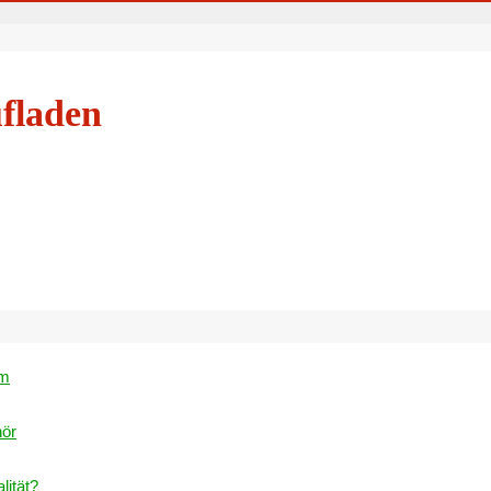
fladen
um
hör
lität?