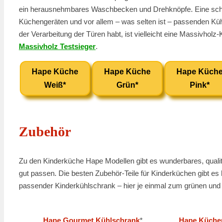
ein herausnehmbares Waschbecken und Drehknöpfe. Eine sch
Küchengeräten und vor allem – was selten ist – passenden K
der Verarbeitung der Türen habt, ist vielleicht eine Massivholz
Massivholz Testsieger
.
Hape Küche
Hape Küche
Hape Küch
Weiß*
Grün*
Pink*
Zubehör
Zu den Kinderküche Hape Modellen gibt es wunderbares, qual
gut passen. Die besten Zubehör-Teile für Kinderküchen gibt es 
passender Kinderkühlschrank – hier je einmal zum grünen un
Hape Gourmet Kühlschrank
*
Hape Küche