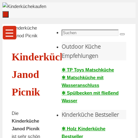
Zum
Inhalt
springen
Zum
Start
Kinderküche
Inhalt
Suche
Janod Picnik
Suchen
springen
nach:
Outdoor Küche
Kinderküche
Empfehlungen
✻ TP Toys Matschküche
Janod
✻ Matschküche mit
Wasseranschluss
Picnik
✻ Spülbecken mit fließend
Wasser
Die
Kinderküche Bestseller
Kinderküche
✻ Holz Kinderküche
Janod Picnik
Bestseller
ist sehr schön