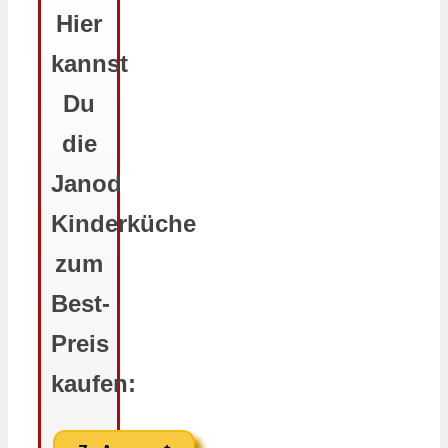
Hier
kannst
Du
die
Janod
Kinderküche
zum
Best-
Preis
kaufen: