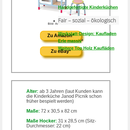
Handgefertigte Kinderküchen
Fair – sozial – ökologisch
Bild: Amazon-Link*
Werkstatt-Design: Kaufladen
Zu Amazon*
Erle massiv
*
Weitere Top Holz Kaufläden
Zu eBay*
Alter:
ab 3 Jahren (laut Kunden kann
die Kinderküche Janod Picnik schon
früher bespielt werden)
Maße:
72 x 30,5 x 82 cm
Maße Hocker:
31 x 28,5 cm (Sitz-
Durchmesser: 22 cm)