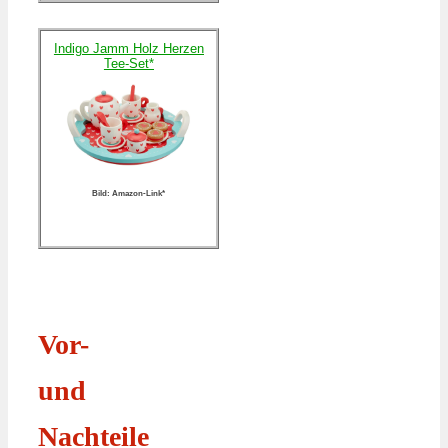
Indigo Jamm Holz Herzen
Tee-Set*
Bild: Amazon-Link*
Vor-
und
Nachteile