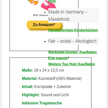
Holz
Made in Germany –
Bild: Amazon-Link*
Massivholz
Zu Amazon*
Handgefertigte Kinderküchen
Fair – sozial – ökologisch
Werkstatt-Design: Kaufladen
Erle massiv
*
Weitere Top Holz Kaufläden
Maße:
28 x 24 x 13,5 cm
Material:
Kunststoff (ABS-Material)
Inhalt:
Kochplatte + Zubehör
Highlight:
Sound und Licht
Inklusive Tragetasche