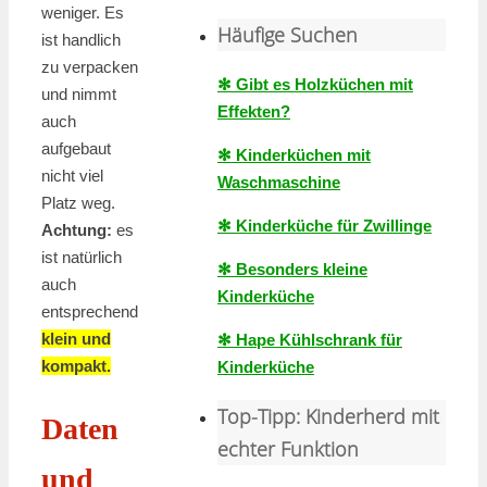
weniger. Es
Häufige Suchen
ist handlich
zu verpacken
✻ Gibt es Holzküchen mit
und nimmt
Effekten?
auch
aufgebaut
✻ Kinderküchen mit
nicht viel
Waschmaschine
Platz weg.
✻ Kinderküche für Zwillinge
Achtung:
es
ist natürlich
✻ Besonders kleine
auch
Kinderküche
entsprechend
klein und
✻ Hape Kühlschrank für
kompakt.
Kinderküche
Top-Tipp: Kinderherd mit
Daten
echter Funktion
und