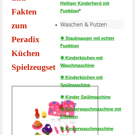
Heiliger Kinderherd mit
Fakten
Funktion
*
Waschen & Putzen
zum
Peradix
✻ Staubsauger mit echter
Funktion
Küchen
✻ Kinderküchen mit
Spielzeugset
Waschmaschine
✻ Kinderküchen mit
Spülmaschine
✻ Kinder Spülmaschine
✻ Kinderwaschmaschine mit
Effekten
✻ Kinderwaschmaschine