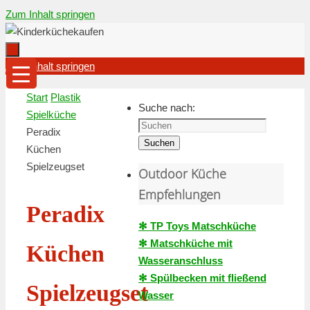
Zum Inhalt springen
Zum Inhalt springen
Start
Plastik
Suche nach:
Spielküche
Peradix
Suchen
Küchen
Spielzeugset
Outdoor Küche
Empfehlungen
Peradix
✻ TP Toys Matschküche
✻ Matschküche mit
Küchen
Wasseranschluss
✻ Spülbecken mit fließend
Spielzeugset
Wasser