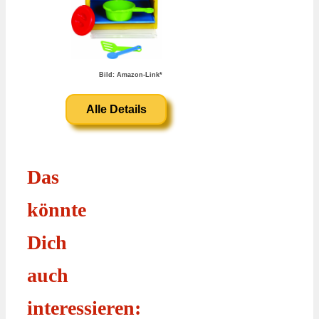
Bild: Amazon-Link*
Alle Details
Das
könnte
Dich
auch
interessieren: