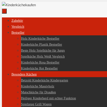
Zum
Inhalt
springen
Zum
Zubehör
Inhalt
Vergleich
springen
Bestseller
Holz Kinderküche Bestseller
Kinderküche Plastik Bestseller
Beste Holz Spielküche für Jungs
Spielküche Holz Weiß Vergleich
Kinderküche Rosa Bestseller
Kinderküche Rot Bestseller
Besondere Küchen
Betzold Kinderküche Kindergarten
Kinderküche Massivholz
Matschküche für Draußen
Heiliger Kinderherd mit echter Funktion
Spielzeug Grill Wagen