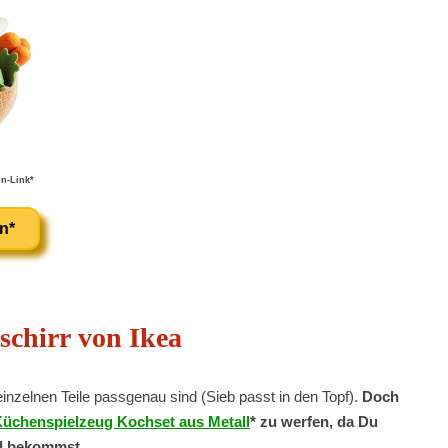
n-Link*
n*
schirr von Ikea
einzelnen Teile passgenau sind (Sieb passt in den Topf).
Doch
Küchenspielzeug Kochset aus Metall
* zu werfen, da Du
ld bekommst.