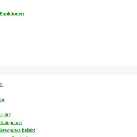
 Funktionen
um
hör
lität?
e Kategorien
 besonders beliebt