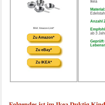
Ikea
Material
Edelstah
Anzahl 
Bild: Amazon-Link*
Empfohle
ab 3 Jah
Zu Amazon*
Geprüft
Lebensm
Zu eBay*
Zu IKEA*
Folgendes ist im Ikea Duktig Kind