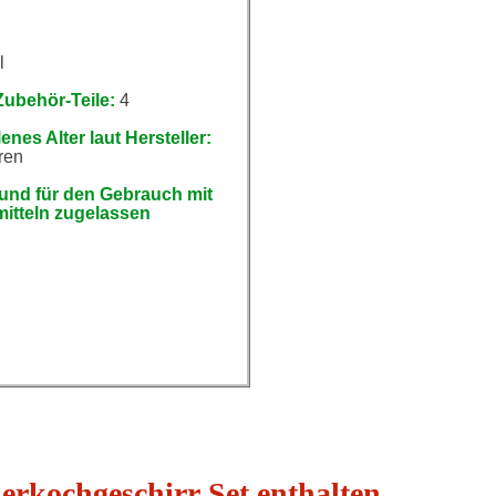
:
l
Zubehör-Teile:
4
nes Alter laut Hersteller:
ren
 und für den Gebrauch mit
itteln zugelassen
erkochgeschirr Set enthalten