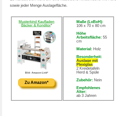
sowie jeder Menge Auslagefläche.
Musterkind Kaufladen
Maße (LxBxH):
Bäcker & Konditor
*
106 x 70 x 80 cm
Höhe
Arbeitsfläche:
55
cm
Material:
Holz
Besonderheit:
Auslage mit
Plexiglas
2 Kreidetafeln
Herd & Spüle
Bild: Amazon-Link*
Zubehör:
Nein
Zu Amazon*
Empfohlenes
Alter:
ab 3 Jahren