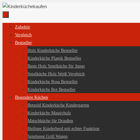
Zum
Inhalt
springen
Zum
Zubehör
Inhalt
Vergleich
springen
Bestseller
Holz Kinderküche Bestseller
Kinderküche Plastik Bestseller
Beste Holz Spielküche für Jungs
Spielküche Holz Weiß Vergleich
Kinderküche Rosa Bestseller
Kinderküche Rot Bestseller
Besondere Küchen
Betzold Kinderküche Kindergarten
Kinderküche Massivholz
Matschküche für Draußen
Heiliger Kinderherd mit echter Funktion
Spielzeug Grill Wagen