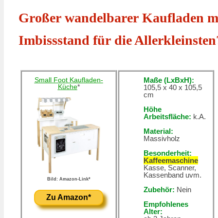
Großer wandelbarer Kaufladen mi
Imbissstand für die Allerkleinsten
Small Foot Kaufladen-
Maße (LxBxH):
Küche
*
105,5 x 40 x 105,5
cm
Höhe
Arbeitsfläche:
k.A.
Material:
Massivholz
Besonderheit:
Kaffeemaschine
Kasse, Scanner,
Kassenband uvm.
Bild: Amazon-Link*
Zubehör:
Nein
Zu Amazon*
Empfohlenes
Alter: