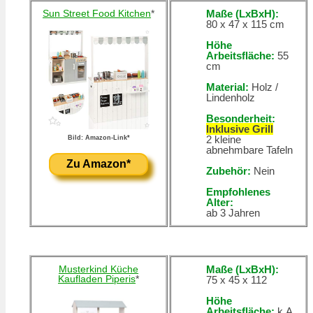
Sun Street Food Kitchen
*
Maße (LxBxH):
80 x 47 x 115 cm
Höhe
Arbeitsfläche:
55
cm
Material:
Holz /
Lindenholz
Besonderheit:
Inklusive Grill
2 kleine
Bild: Amazon-Link*
abnehmbare Tafeln
Zu Amazon*
Zubehör:
Nein
Empfohlenes
Alter:
ab 3 Jahren
Musterkind Küche
Maße (LxBxH):
Kaufladen Piperis
*
75 x 45 x 112
Höhe
Arbeitsfläche:
k.A.