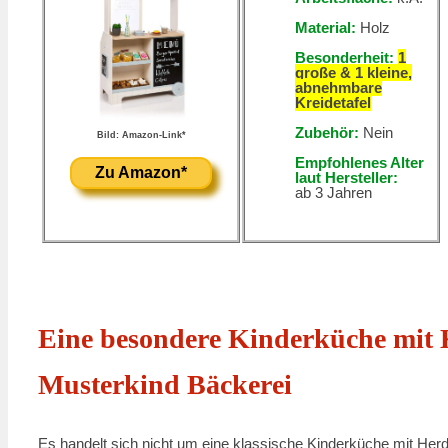
Material:
Holz
Besonderheit:
1
große & 1 kleine,
abnehmbare
Kreidetafel
Zubehör:
Nein
Bild: Amazon-Link*
Empfohlenes Alter
Zu Amazon*
laut Hersteller:
ab 3 Jahren
Eine besondere Kinderküche mit K
Musterkind Bäckerei
Es handelt sich nicht um eine klassische Kinderküche mit Her