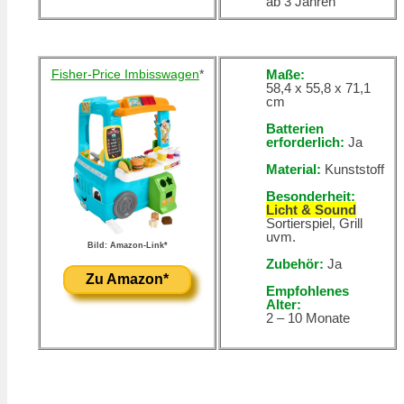
ab 3 Jahren
Fisher-Price Imbisswagen
*
Maße:
58,4 x 55,8 x 71,1
cm
Batterien
erforderlich:
Ja
Material:
Kunststoff
Besonderheit:
Licht & Sound
Sortierspiel, Grill
uvm.
Bild: Amazon-Link*
Zubehör:
Ja
Zu Amazon*
Empfohlenes
Alter:
2 – 10 Monate