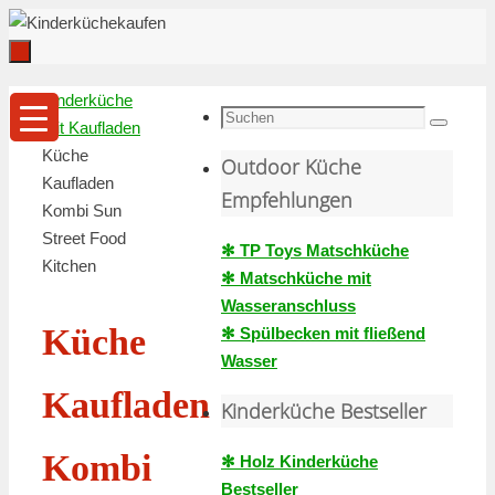
Zum
Inhalt
springen
Zum
Start
Kinderküche
Inhalt
Suche
mit Kaufladen
Suchen
springen
nach:
Küche
Outdoor Küche
Kaufladen
Empfehlungen
Kombi Sun
Street Food
✻ TP Toys Matschküche
Kitchen
✻ Matschküche mit
Wasseranschluss
Küche
✻ Spülbecken mit fließend
Wasser
Kaufladen
Kinderküche Bestseller
Kombi
✻ Holz Kinderküche
Bestseller