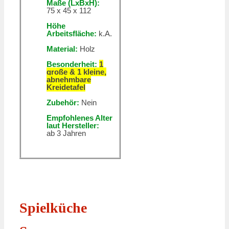
Maße (LxBxH):
75 x 45 x 112
Höhe
Arbeitsfläche:
k.A.
Material:
Holz
Besonderheit:
1
große & 1 kleine,
abnehmbare
Kreidetafel
Zubehör:
Nein
Empfohlenes Alter
laut Hersteller:
ab 3 Jahren
Spielküche