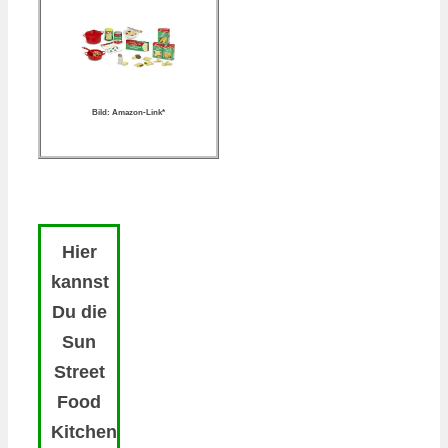
Bild: Amazon-Link*
Hier
kannst
Du die
Sun
Street
Food
Kitchen