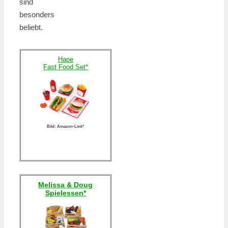
sind
besonders
beliebt.
Hape
Fast Food Set*
Bild: Amazon-Link*
Melissa & Doug
Spielessen*