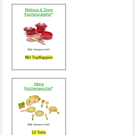
Melissa & Doug
Küchenzubehör
*
Bild: Amazon-Link*
Mit Topflappen
Idena
Küchengeschirr
*
Bild: Amazon-Link*
13 Teile