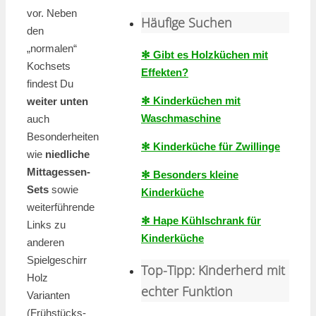
vor. Neben
Häufige Suchen
den
„normalen“
✻ Gibt es Holzküchen mit
Kochsets
Effekten?
findest Du
✻ Kinderküchen mit
weiter unten
Waschmaschine
auch
Besonderheiten
✻ Kinderküche für Zwillinge
wie
niedliche
Mittagessen-
✻ Besonders kleine
Sets
sowie
Kinderküche
weiterführende
✻ Hape Kühlschrank für
Links zu
Kinderküche
anderen
Spielgeschirr
Top-Tipp: Kinderherd mit
Holz
echter Funktion
Varianten
(Frühstücks-