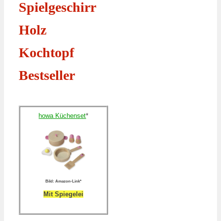
Spielgeschirr
Holz
Kochtopf
Bestseller
howa Küchenset
*
Bild: Amazon-Link*
Mit Spiegelei