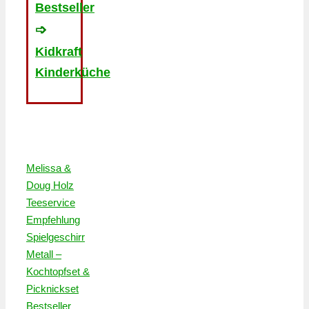
Bestseller
➩
Kidkraft
Kinderküche
Melissa &
Doug Holz
Teeservice
Empfehlung
Spielgeschirr
Metall –
Kochtopfset &
Picknickset
Bestseller