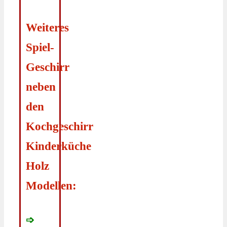
Weiteres
Spiel-
Geschirr
neben
den
Kochgeschirr
Kinderküche
Holz
Modellen:
➩