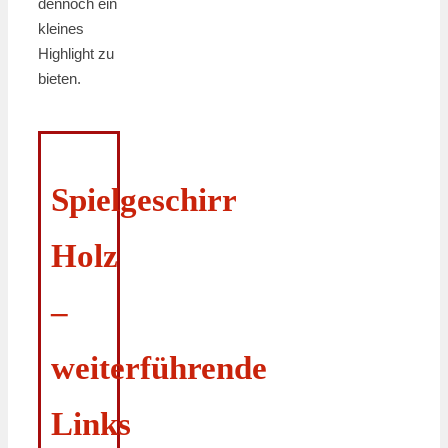
dennoch ein
kleines
Highlight zu
bieten.
Spielgeschirr
Holz
–
weiterführende
Links