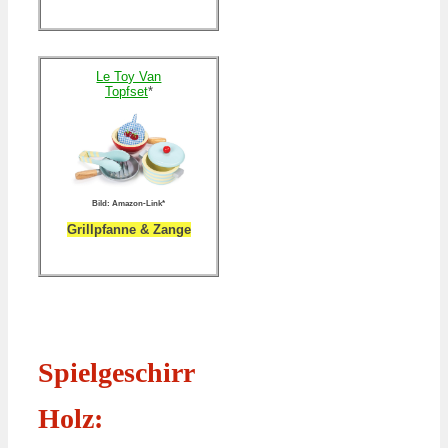
Le Toy Van
Topfset
*
Bild: Amazon-Link*
Grillpfanne & Zange
Spielgeschirr
Holz: