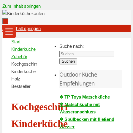
Zum Inhalt springen
Zum Inhalt springen
Start
Suche nach:
Kinderküche
Zubehör
Suchen
Kochgeschirr
Kinderküche
Outdoor Küche
Holz
Empfehlungen
Bestseller
✻ TP Toys Matschküche
Kochgeschirr
✻ Matschküche mit
Wasseranschluss
✻ Spülbecken mit fließend
Kinderküche
Wasser