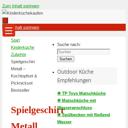
Zum Inhalt springen
Zum Inhalt springen
Start
Suche nach:
Kinderküche
Zubehör
Suchen
Spielgeschirr
Metall –
Outdoor Küche
Kochtopfset &
Empfehlungen
Picknickset
Bestseller
✻ TP Toys Matschküche
✻ Matschküche mit
Spielgeschirr
Wasseranschluss
✻ Spülbecken mit fließend
Wasser
Metall