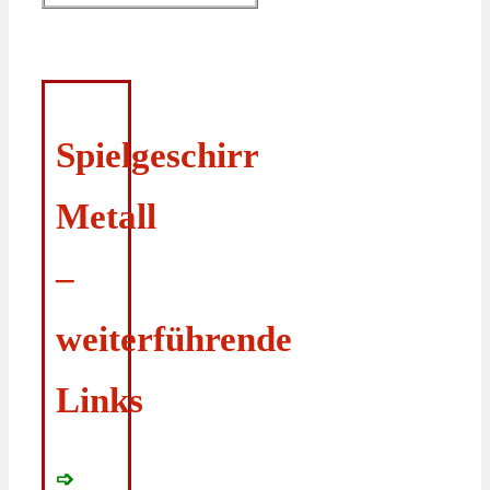
Spielgeschirr
Metall
–
weiterführende
Links
➩