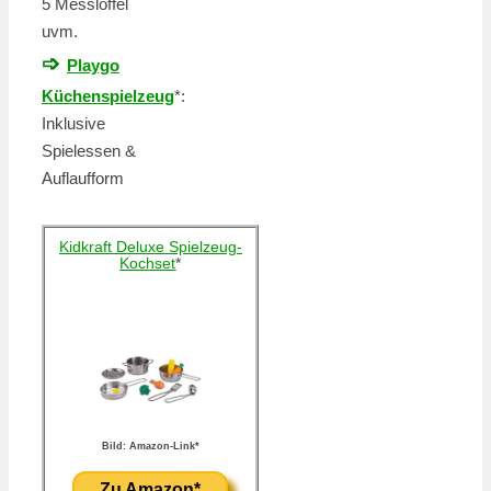
5 Messlöffel
uvm.
➩
Playgo
Küchenspielzeug
*:
Inklusive
Spielessen &
Auflaufform
Kidkraft Deluxe Spielzeug-
Kochset
*
Bild: Amazon-Link*
Zu Amazon*