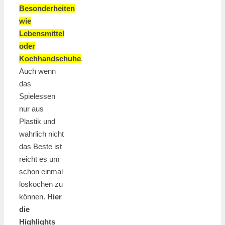
Besonderheiten
wie
Lebensmittel
oder
Kochhandschuhe
.
Auch wenn
das
Spielessen
nur aus
Plastik und
wahrlich nicht
das Beste ist
reicht es um
schon einmal
loskochen zu
können.
Hier
die
Highlights