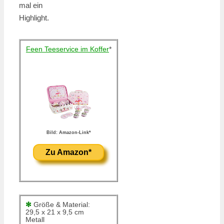
mal ein
Highlight.
Feen Teeservice im Koffer
*
Bild: Amazon-Link*
Zu Amazon*
✻
Größe & Material:
29,5 x 21 x 9,5 cm
Metall