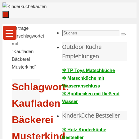
Zum
Inhalt
springen
Zum
Start
Beiträge
Inhalt
Suche
verschlagwortet
Suchen
springen
nach:
mit
Outdoor Küche
"Kaufladen
Empfehlungen
Bäckerei
Musterkind"
✻ TP Toys Matschküche
✻ Matschküche mit
Schlagwort:
Wasseranschluss
✻ Spülbecken mit fließend
Kaufladen
Wasser
Kinderküche Bestseller
Bäckerei
✻ Holz Kinderküche
Musterkind
Bestseller