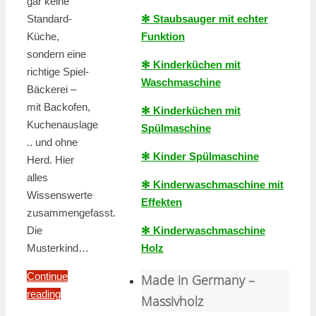
gar keine
Standard-
✻ Staubsauger mit echter
Küche,
Funktion
sondern eine
✻ Kinderküchen mit
richtige Spiel-
Waschmaschine
Bäckerei –
mit Backofen,
✻ Kinderküchen mit
Kuchenauslage
Spülmaschine
.. und ohne
✻ Kinder Spülmaschine
Herd. Hier
alles
✻ Kinderwaschmaschine mit
Wissenswerte
Effekten
zusammengefasst.
Die
✻ Kinderwaschmaschine
Musterkind…
Holz
Continue
Made in Germany –
reading
Massivholz