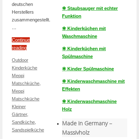
deutschen
✻ Staubsauger mit echter
Herstellers
Funktion
zusammengestellt.
…
✻ Kinderküchen mit
Waschmaschine
Continue
reading
✻ Kinderküchen mit
Spülmaschine
Outdoor
Kinderküche
✻ Kinder Spülmaschine
Meppi
✻ Kinderwaschmaschine mit
Matschküche
,
Effekten
Meppi
Matschküche
✻ Kinderwaschmaschine
Kleiner
Holz
Gärtner
,
Sandküche
,
Made in Germany –
Sandspielküche
Massivholz