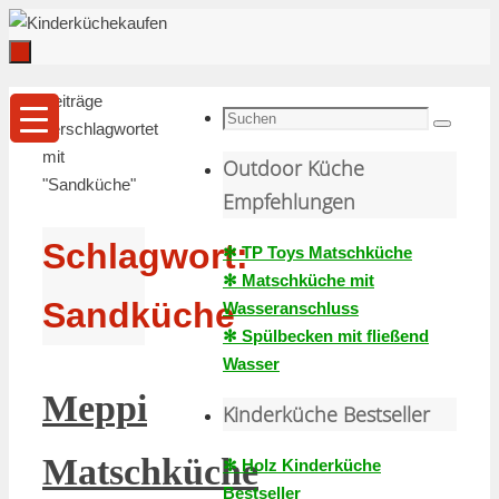
Zum
Inhalt
springen
Zum
Start
Beiträge
Inhalt
Suche
verschlagwortet
Suchen
springen
nach:
mit
Outdoor Küche
"Sandküche"
Empfehlungen
Schlagwort:
✻ TP Toys Matschküche
✻ Matschküche mit
Sandküche
Wasseranschluss
✻ Spülbecken mit fließend
Wasser
Meppi
Kinderküche Bestseller
Matschküche
✻ Holz Kinderküche
Bestseller